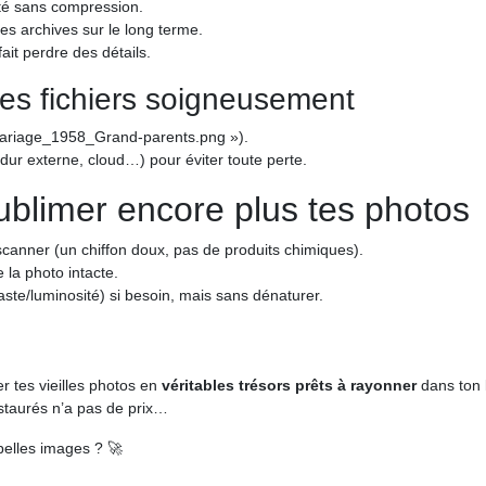
ité sans compression.
des archives sur le long terme.
fait perdre des détails.
es fichiers soigneusement
 Mariage_1958_Grand-parents.png »).
dur externe, cloud…) pour éviter toute perte.
ublimer encore plus tes photos
scanner (un chiffon doux, pas de produits chimiques).
 la photo intacte.
aste/luminosité) si besoin, mais sans dénaturer.
r tes vieilles photos en
véritables trésors prêts à rayonner
dans ton l
restaurés n’a pas de prix…
belles images ? 🚀