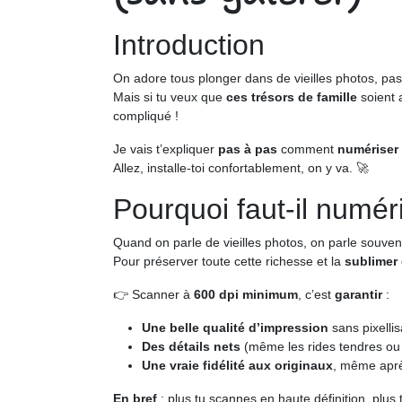
Introduction
On adore tous plonger dans de vieilles photos, pas
Mais si tu veux que
ces trésors de famille
soient a
compliqué !
Je vais t’expliquer
pas à pas
comment
numériser
Allez, installe-toi confortablement, on y va. 🚀
Pourquoi faut-il numér
Quand on parle de vieilles photos, on parle souvent 
Pour préserver toute cette richesse et la
sublimer 
👉 Scanner à
600 dpi minimum
, c’est
garantir
:
Une belle qualité d’impression
sans pixellis
Des détails nets
(même les rides tendres ou 
Une vraie fidélité aux originaux
, même apr
En bref
: plus tu scannes en haute définition, plus 