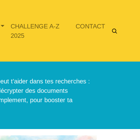
CHALLENGE A-Z
CONTACT
2025
peut t’aider dans tes recherches :
 décrypter des documents
implement, pour booster ta