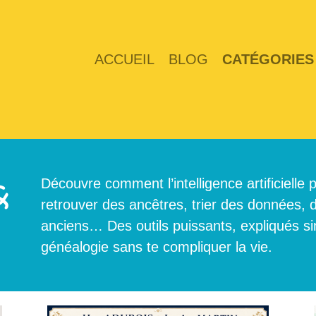
ACCUEIL
BLOG
CATÉGORIES
Découvre comment l’intelligence artificielle 
&
retrouver des ancêtres, trier des données,
anciens… Des outils puissants, expliqués s
généalogie sans te compliquer la vie.