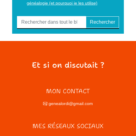
généalogie (et pourquoi je les utilise)
Rechercher
Et si on discutait ?
MON CONTACT
genealordi@gmail.com
MES RÉSEAUX SOCIAUX