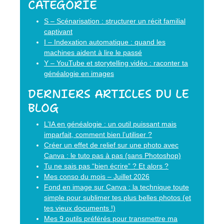
CATÉGORIE
S – Scénarisation : structurer un récit familial
captivant
I – Indexation automatique : quand les
machines aident à lire le passé
Y – YouTube et storytelling vidéo : raconter ta
généalogie en images
DERNIERS ARTICLES DU LE
BLOG
L’IA en généalogie : un outil puissant mais
imparfait, comment bien l’utiliser ?
Créer un effet de relief sur une photo avec
Canva : le tuto pas à pas (sans Photoshop)
Tu ne sais pas “bien écrire” ? Et alors ?
Mes conso du mois – Juillet 2026
Fond en image sur Canva : la technique toute
simple pour sublimer tes plus belles photos (et
tes vieux documents !)
Mes 9 outils préférés pour transmettre ma