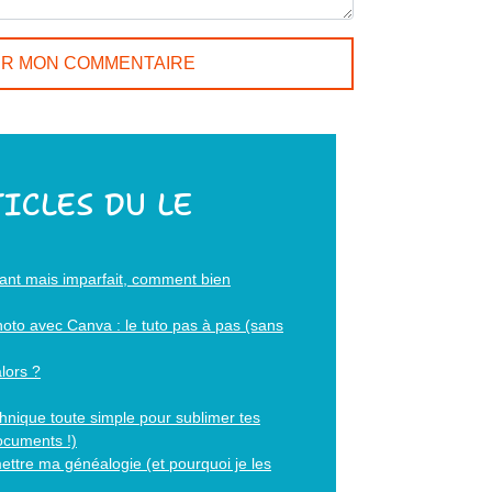
ICLES DU LE
ssant mais imparfait, comment bien
photo avec Canva : le tuto pas à pas (sans
alors ?
hnique toute simple pour sublimer tes
documents !)
ettre ma généalogie (et pourquoi je les