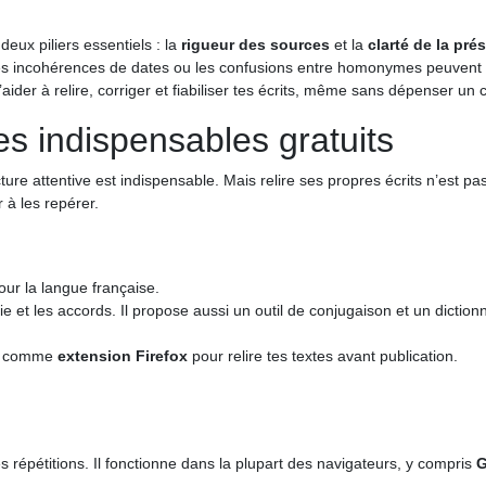
deux piliers essentiels : la
rigueur des sources
et la
clarté de la pré
pe, les incohérences de dates ou les confusions entre homonymes peuvent
’aider à relire, corriger et fiabiliser tes écrits, même sans dépenser un 
les indispensables gratuits
re attentive est indispensable. Mais relire ses propres écrits n’est pas t
 à les repérer.
pour la langue française.
hie et les accords. Il propose aussi un outil de conjugaison et un dictio
 comme
extension Firefox
pour relire tes textes avant publication.
les répétitions. Il fonctionne dans la plupart des navigateurs, y compris
G