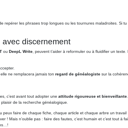
de repérer les phrases trop longues ou les tournures maladroites. Si tu
re avec discernement
T
ou
DeepL Write
, peuvent t’aider à reformuler ou à fluidifier un texte.
accepter.
s elle ne remplacera jamais ton
regard de généalogiste
sur la cohérenc
hes, c’est avant tout adopter une
attitude rigoureuse et bienveillante
du plaisir de la recherche généalogique.
tu peux faire de chaque fiche, chaque article et chaque arbre un travail
iver ! Mais n’oublie pas : faire des fautes, c’est humain et c’est tout à
nes…!