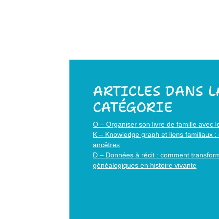
ARTICLES DANS 
CATÉGORIE
O – Organiser son livre de famille avec l
K – Knowledge graph et liens familiaux : e
ancêtres
D – Données à récit : comment transfor
généalogiques en histoire vivante