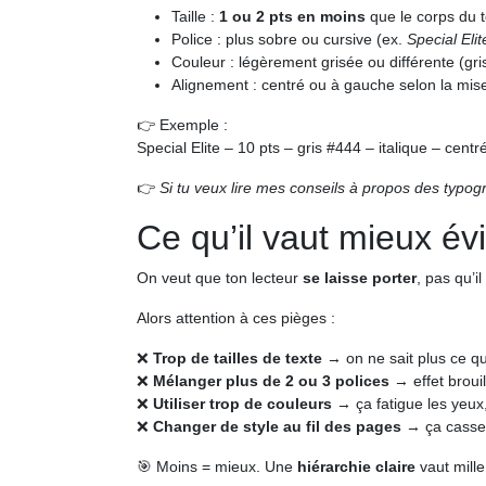
Taille :
1 ou 2 pts en moins
que le corps du t
Police : plus sobre ou cursive (ex.
Special Elit
Couleur : légèrement grisée ou différente (gri
Alignement : centré ou à gauche selon la mis
👉 Exemple :
Special Elite – 10 pts – gris #444 – italique – centr
👉
Si tu veux lire mes conseils à propos des typog
Ce qu’il vaut mieux évi
On veut que ton lecteur
se laisse porter
, pas qu’il
Alors attention à ces pièges :
❌
Trop de tailles de texte
→ on ne sait plus ce qu
❌
Mélanger plus de 2 ou 3 polices
→ effet brouil
❌
Utiliser trop de couleurs
→ ça fatigue les yeux,
❌
Changer de style au fil des pages
→ ça casse 
🎯 Moins = mieux. Une
hiérarchie claire
vaut mille