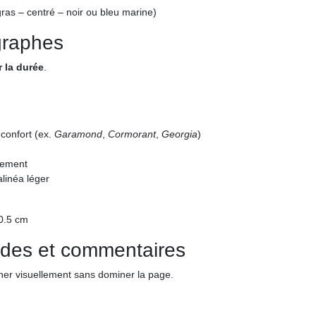
gras – centré – noir ou bleu marine)
graphes
ur la durée
.
confort (ex.
Garamond
,
Cormorant
,
Georgia
)
acement
alinéa léger
 0.5 cm
ndes et commentaires
her visuellement sans dominer la page.