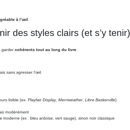
agréable à l’œil
.
ir des styles clairs (et s’y tenir
es garder
cohérents tout au long du livre
:
mais sans agresser l’œil.
urs lisible (ex.
Playfair Display
,
Merriweather
,
Libre Baskerville
)
 mais modérément
e moderne (ex : bleu ardoise, vert sauge), sinon noir classique