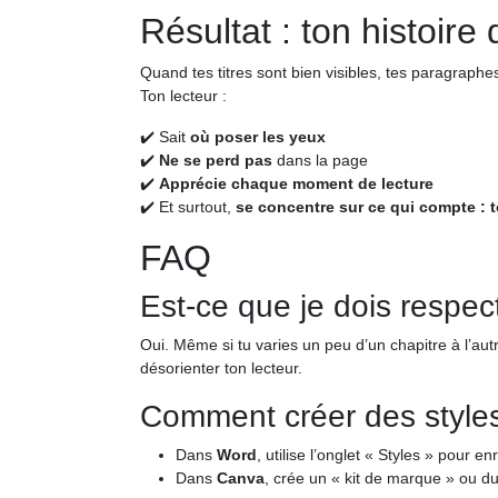
Résultat : ton histoire d
Quand tes titres sont bien visibles, tes paragraph
Ton lecteur :
✔️ Sait
où poser les yeux
✔️
Ne se perd pas
dans la page
✔️
Apprécie chaque moment de lecture
✔️ Et surtout,
se concentre sur ce qui compte : t
FAQ
Est-ce que je dois respect
Oui. Même si tu varies un peu d’un chapitre à l’aut
désorienter ton lecteur.
Comment créer des style
Dans
Word
, utilise l’onglet « Styles » pour enr
Dans
Canva
, crée un « kit de marque » ou d