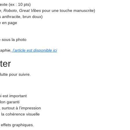
exte (ex : 10 pts)
e
,
Roboto
,
Great Vibes
pour une touche manuscrite)
s anthracite, brun doux)
e en page
é sous la photo
raphie,
l’article est disponible ici
ter
 lutte pour suivre.
i est important
lon garanti
 surtout à l’impression
la cohérence visuelle
 effets graphiques.