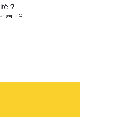
ité ?
paragraphe 😉