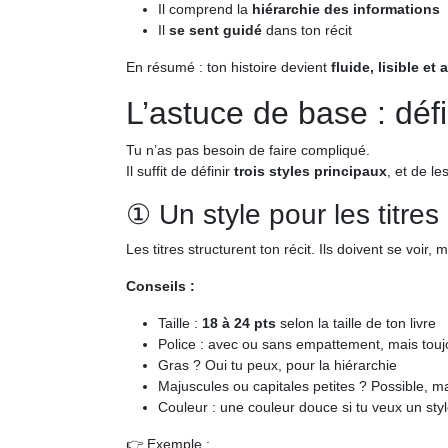
Il comprend la
hiérarchie des informations
Il
se sent guidé
dans ton récit
En résumé : ton histoire devient
fluide, lisible et 
L’astuce de base : défin
Tu n’as pas besoin de faire compliqué.
Il suffit de définir
trois styles principaux
, et de l
① Un style pour les titres
Les titres structurent ton récit. Ils doivent se voir, 
Conseils :
Taille :
18 à 24 pts
selon la taille de ton livre
Police : avec ou sans empattement, mais toujo
Gras ? Oui tu peux, pour la hiérarchie
Majuscules ou capitales petites ? Possible,
Couleur : une couleur douce si tu veux un styl
👉 Exemple :