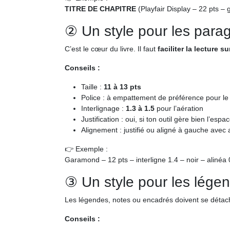
TITRE DE CHAPITRE
(Playfair Display – 22 pts – 
② Un style pour les para
C’est le cœur du livre. Il faut
faciliter la lecture s
Conseils :
Taille :
11 à 13 pts
Police : à empattement de préférence pour le 
Interlignage :
1.3 à 1.5
pour l’aération
Justification : oui, si ton outil gère bien l’esp
Alignement : justifié ou aligné à gauche avec 
👉 Exemple :
Garamond – 12 pts – interligne 1.4 – noir – alinéa
③ Un style pour les lége
Les légendes, notes ou encadrés doivent se détac
Conseils :