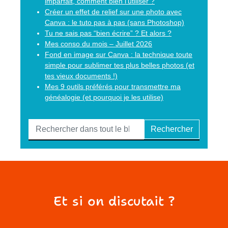
imparfait, comment bien l’utiliser ?
Créer un effet de relief sur une photo avec
Canva : le tuto pas à pas (sans Photoshop)
Tu ne sais pas “bien écrire” ? Et alors ?
Mes conso du mois – Juillet 2026
Fond en image sur Canva : la technique toute
simple pour sublimer tes plus belles photos (et
tes vieux documents !)
Mes 9 outils préférés pour transmettre ma
généalogie (et pourquoi je les utilise)
Rechercher
Et si on discutait ?